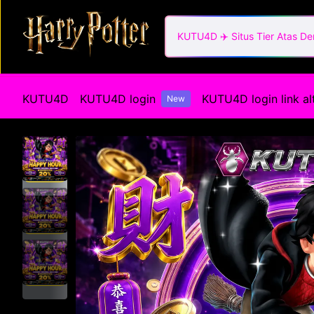
KUTU4D ✈️ Situs Tier Atas D
KUTU4D
KUTU4D login
KUTU4D login link alt
New
New