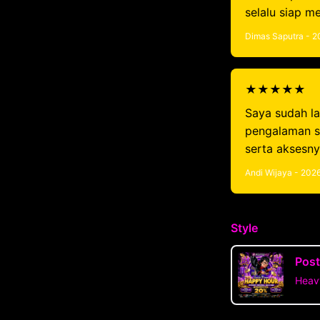
selalu siap m
Dimas Saputra - 
★★★★★
Saya sudah l
pengalaman sa
serta aksesnya
Andi Wijaya - 20
Style
Post
Heavy