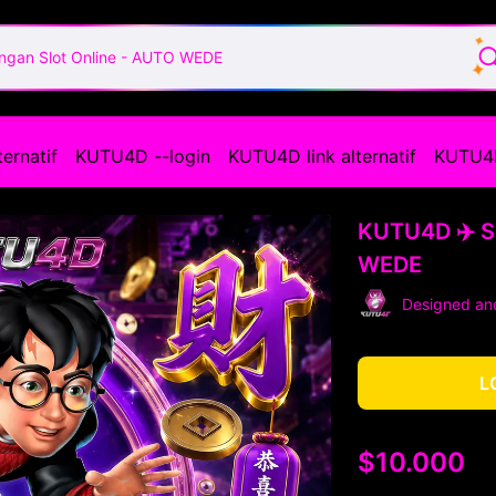
engan Slot Online - AUTO WEDE
ernatif
KUTU4D --login
KUTU4D link alternatif
KUTU4D
KUTU4D ✈️ Si
WEDE
New
Designed an
L
$10.000