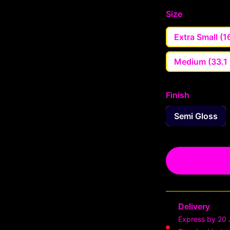
Size
Extra Small (16
Medium (33.1 x
Finish
Semi Gloss
Delivery
Express by 20 