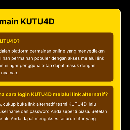
emain KUTU4D
KUTU4D?
alah platform permainan online yang menyediakan
ilihan permainan populer dengan akses melalui link
 resmi agar pengguna tetap dapat masuk dengan
 nyaman.
 cara login KUTU4D melalui link alternatif?
, cukup buka link alternatif resmi KUTU4D, lalu
sername dan password Anda seperti biasa. Setelah
asuk, Anda dapat mengakses seluruh fitur yang