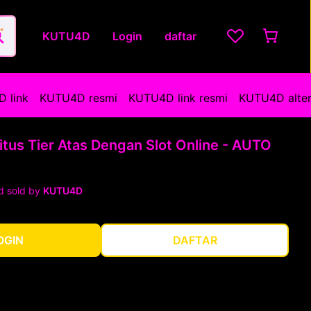
KUTU4D
Login
daftar
 link
KUTU4D resmi
KUTU4D link resmi
KUTU4D alter
tus Tier Atas Dengan Slot Online - AUTO
d sold by
KUTU4D
OGIN
DAFTAR