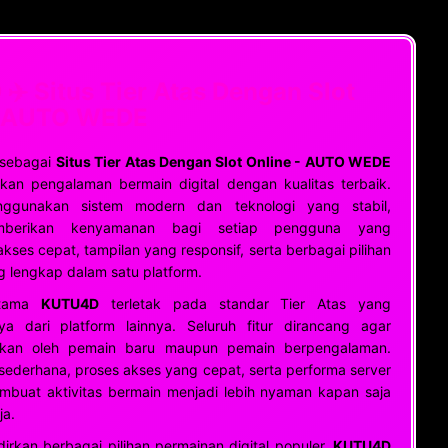
️ Situs Tier Atas Dengan Slot
- AUTO WEDE
 sebagai
Situs Tier Atas Dengan Slot Online - AUTO WEDE
an pengalaman bermain digital dengan kualitas terbaik.
ggunakan sistem modern dan teknologi yang stabil,
erikan kenyamanan bagi setiap pengguna yang
kses cepat, tampilan yang responsif, serta berbagai pilihan
 lengkap dalam satu platform.
utama
KUTU4D
terletak pada standar Tier Atas yang
 dari platform lainnya. Seluruh fitur dirancang agar
kan oleh pemain baru maupun pemain berpengalaman.
sederhana, proses akses yang cepat, serta performa server
mbuat aktivitas bermain menjadi lebih nyaman kapan saja
ja.
irkan berbagai pilihan permainan digital populer,
KUTU4D