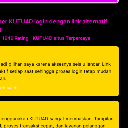
r KUTU4D login dengan link alternatif
6
1949 Rating - KUTU4D situs Terpercaya
i pilihan saya karena aksesnya selalu lancar. Link
 aktif setiap saat sehingga proses login tetap mudah
an.
2026-04-20
menggunakan KUTU4D sangat memuaskan. Tampilan
if, proses transaksi cepat, dan layanan pelanggan