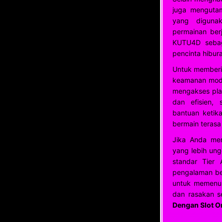
juga mengutam
yang diguna
permainan ber
KUTU4D sebaga
pencinta hibur
Untuk memberi
keamanan mod
mengakses plat
dan efisien,
bantuan ketik
bermain terasa
Jika Anda men
yang lebih un
standar Tier 
pengalaman be
untuk memenuh
dan rasakan 
Dengan Slot O