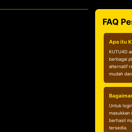
FAQ P
Apa itu 
KUTU4D ad
berbagai p
alternatif
mudah dan
Bagaimana
Untuk login
masukkan u
berhasil m
tersedia.