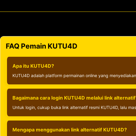
FAQ Pemain KUTU4D
Apa itu KUTU4D?
KUTU4D adalah platform permainan online yang menyediakan 
Bagaimana cara login KUTU4D melalui link alternatif
Untuk login, cukup buka link alternatif resmi KUTU4D, lalu m
Mengapa menggunakan link alternatif KUTU4D?