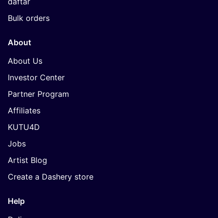
daftar
Bulk orders
About
About Us
Investor Center
Partner Program
Affiliates
KUTU4D
Jobs
Artist Blog
Create a Dashery store
Help