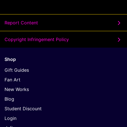
Report Content
Copyright Infringement Policy
Shop
Gift Guides
Fan Art
New Works
Blog
Student Discount
Login