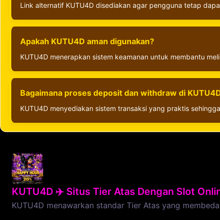
Link alternatif KUTU4D disediakan agar pengguna tetap dapa
Apakah KUTU4D aman digunakan?
KUTU4D menerapkan sistem keamanan untuk membantu melindu
Bagaimana proses deposit dan withdraw di KUTU4
KUTU4D menyediakan sistem transaksi yang praktis sehingga 
KUTU4D ✈️ Situs Tier Atas Dengan Slot Onl
KUTU4D menawarkan standar Tier Atas yang membedakann