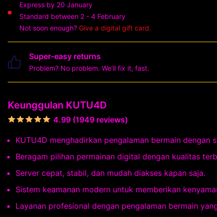
Express by 20 January
Standard between 2 - 4 February
Not soon enough?
Give a digital gift card.
Super-easy returns
Problem? No problem. We’ll fix it, fast.
Keunggulan KUTU4D
4.99 (1949 reviews)
KUTU4D menghadirkan pengalaman bermain dengan sta
Beragam pilihan permainan digital dengan kualitas terb
Server cepat, stabil, dan mudah diakses kapan saja.
Sistem keamanan modern untuk memberikan kenyama
Layanan profesional dengan pengalaman bermain yang 