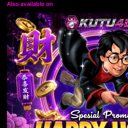
Also available on