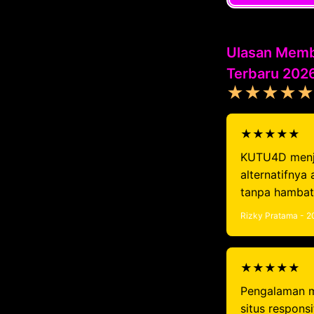
Ulasan Membe
Terbaru 202
★★★★★
★★★★★
KUTU4D menjad
alternatifnya
tanpa hambat
Rizky Pratama - 
★★★★★
Pengalaman 
situs respons