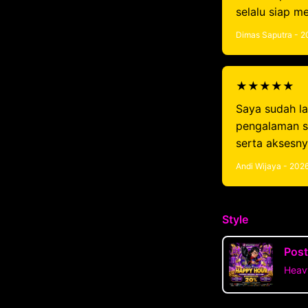
selalu siap m
Dimas Saputra - 
★★★★★
Saya sudah l
pengalaman sa
serta aksesnya
Andi Wijaya - 20
Style
Post
Heavy