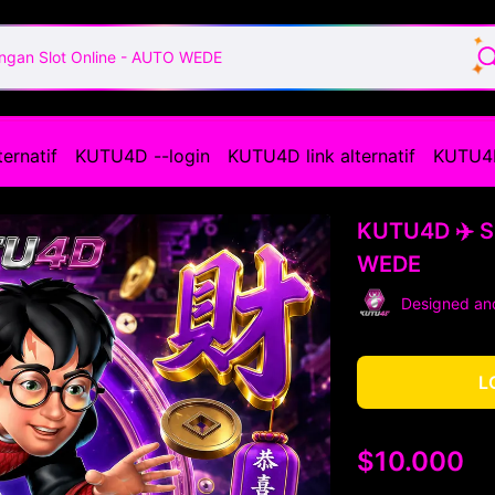
engan Slot Online - AUTO WEDE
ernatif
KUTU4D --login
KUTU4D link alternatif
KUTU4D
KUTU4D ✈️ Si
WEDE
New
Designed an
L
$10.000