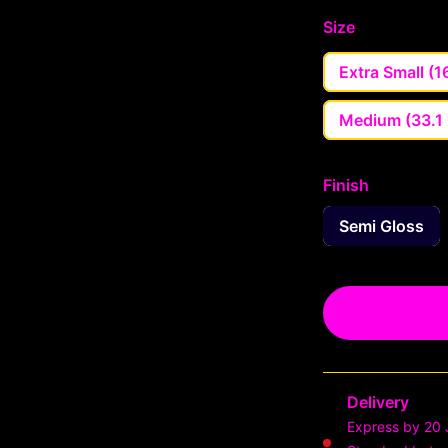
Size
Extra Small (16
Medium (33.1 x
Finish
Semi Gloss
Delivery
Express by 20 