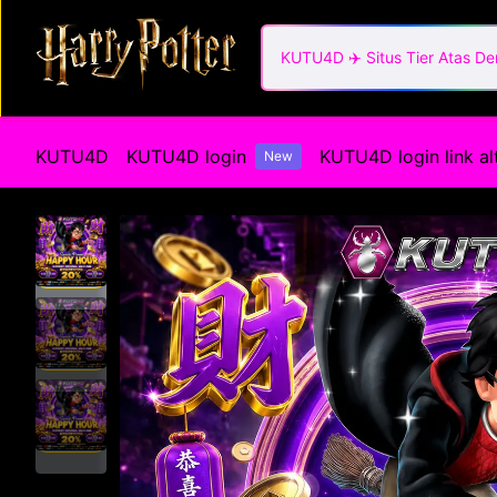
KUTU4D ✈️ Situs Tier Atas D
KUTU4D
KUTU4D login
KUTU4D login link alt
New
New