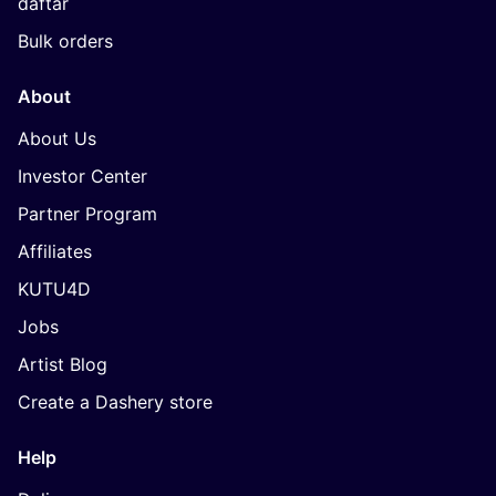
daftar
Bulk orders
About
About Us
Investor Center
Partner Program
Affiliates
KUTU4D
Jobs
Artist Blog
Create a Dashery store
Help