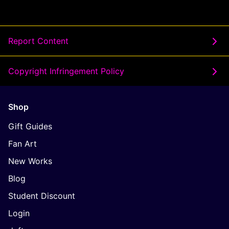
Report Content
Copyright Infringement Policy
Shop
Gift Guides
Fan Art
New Works
Blog
Student Discount
Login