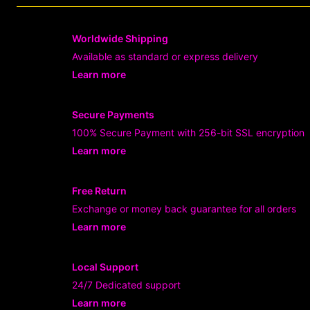
Worldwide Shipping
Available as standard or express delivery
Learn more
- opens in new KUTU4D LINK or tab
Secure Payments
100% Secure Payment with 256-bit SSL encryption
Learn more
- opens in new KUTU4D LINK or tab
Free Return
Exchange or money back guarantee for all orders
Learn more
- opens in new KUTU4D LINK or tab
Local Support
24/7 Dedicated support
Learn more
- opens in new KUTU4D LINK or tab