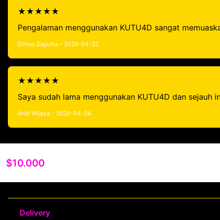
★★★★★
Pengalaman menggunakan KUTU4D sangat memuaskan. Ta
Dimas Saputra - 2026-04-22
★★★★★
Saya sudah lama menggunakan KUTU4D dan sejauh ini p
Andi Wijaya - 2026-04-24
$10.000
Delivery