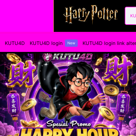
KU
KUTU4D
KUTU4D login
KUTU4D login link alter
New