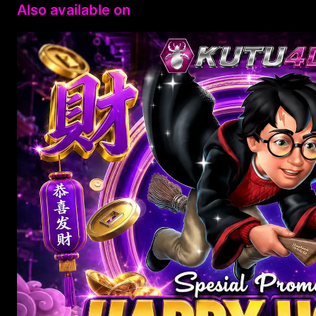
Also available on