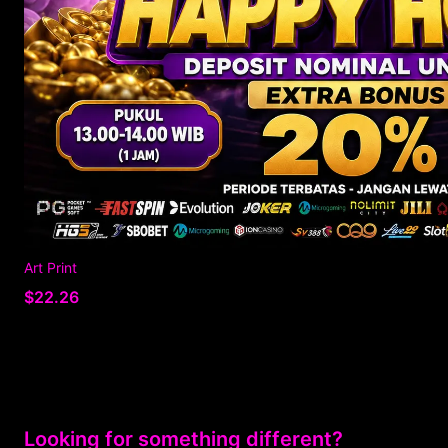
Art Print
$22.26
Looking for something different?