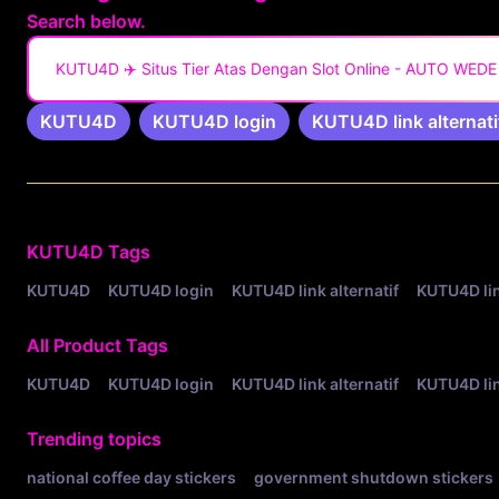
Search below.
KUTU4D ✈️ Situs Tier Atas Dengan Slot Online - AUTO WEDE
KUTU4D
KUTU4D login
KUTU4D link alternati
Related Tags
KUTU4D
Tags
KUTU4D
KUTU4D login
KUTU4D link alternatif
KUTU4D li
All Product Tags
KUTU4D
KUTU4D login
KUTU4D link alternatif
KUTU4D li
Trending topics
national coffee day stickers
government shutdown stickers