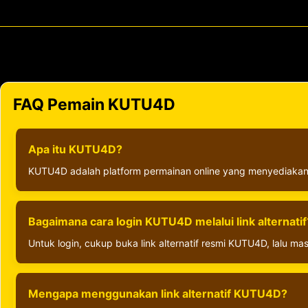
FAQ Pemain KUTU4D
Apa itu KUTU4D?
KUTU4D adalah platform permainan online yang menyediakan 
Bagaimana cara login KUTU4D melalui link alternatif
Untuk login, cukup buka link alternatif resmi KUTU4D, lalu m
Mengapa menggunakan link alternatif KUTU4D?