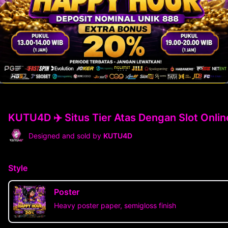
KUTU4D ✈️ Situs Tier Atas Dengan Slot Onl
Designed and sold by
KUTU4D
Style
Poster
Heavy poster paper, semigloss finish