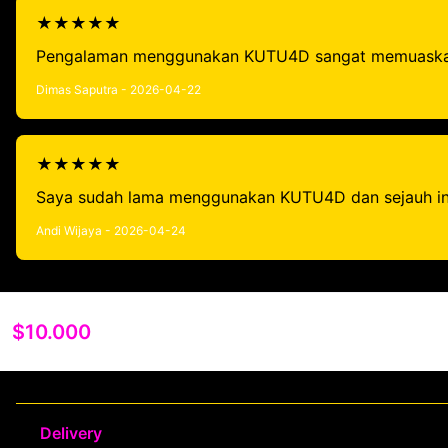
★★★★★
Pengalaman menggunakan KUTU4D sangat memuaskan. Ta
Dimas Saputra - 2026-04-22
★★★★★
Saya sudah lama menggunakan KUTU4D dan sejauh ini p
Andi Wijaya - 2026-04-24
$10.000
Delivery