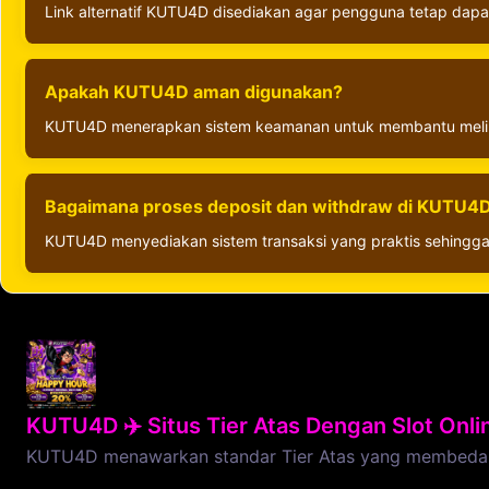
Link alternatif KUTU4D disediakan agar pengguna tetap dapa
Apakah KUTU4D aman digunakan?
KUTU4D menerapkan sistem keamanan untuk membantu melindu
Bagaimana proses deposit dan withdraw di KUTU4
KUTU4D menyediakan sistem transaksi yang praktis sehingga 
KUTU4D ✈️ Situs Tier Atas Dengan Slot Onl
KUTU4D menawarkan standar Tier Atas yang membedakann