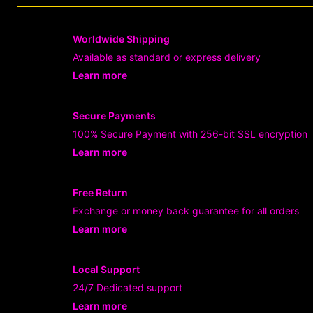
Worldwide Shipping
Available as standard or express delivery
Learn more
- opens in new KUTU4D LINK or tab
Secure Payments
100% Secure Payment with 256-bit SSL encryption
Learn more
- opens in new KUTU4D LINK or tab
Free Return
Exchange or money back guarantee for all orders
Learn more
- opens in new KUTU4D LINK or tab
Local Support
24/7 Dedicated support
Learn more
- opens in new KUTU4D LINK or tab