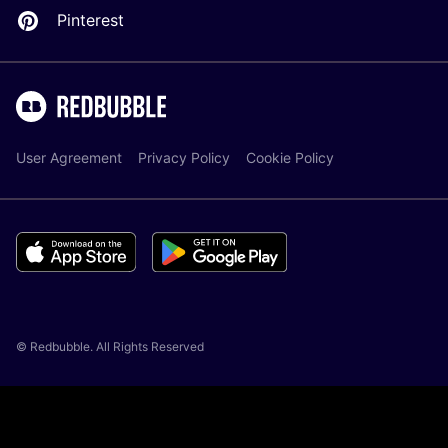
Pinterest
User Agreement
Privacy Policy
Cookie Policy
© Redbubble. All Rights Reserved